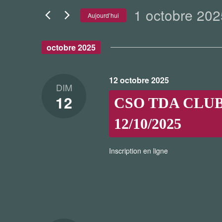
Rechercher
1 octobre 202
DE
Évènements
Aujourd’hui
par
VUES
Sélectionnez
mot-
une
ÉVÈNEMENTS
octobre 2025
clé.
date.
12 octobre 2025
DIM
12
CSO TDA CLUB 
12/10/2025
Inscription en ligne