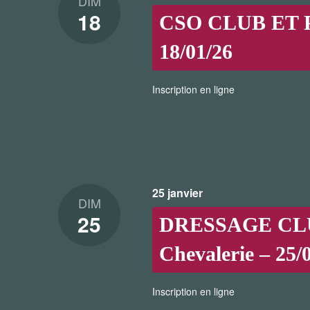
DIM
18
CSO CLUB ET P
18/01/26
Inscription en ligne
25 janvier
DIM
25
DRESSAGE CL
Chevalerie – 25/
Inscription en ligne