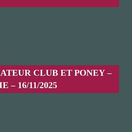
ATEUR CLUB ET PONEY –
 – 16/11/2025