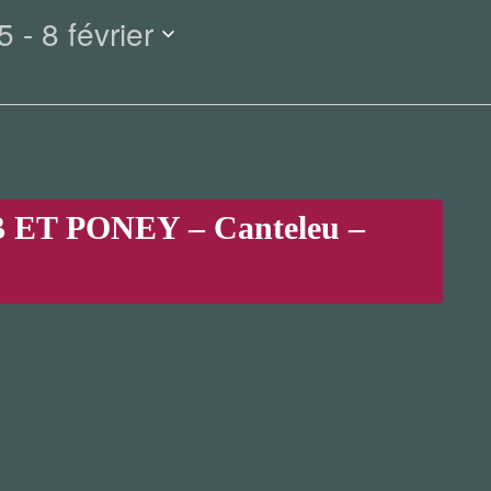
5
 - 
8 février
ET PONEY – Canteleu –