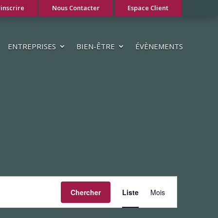
'inscrire
Nous Contacter
Espace Client
ENTREPRISES
BIEN-ÊTRE
ÉVÈNEMENTS
Navigation
Chercher
Liste
Mois
de
vues