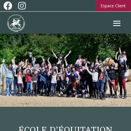


Espace Client
ÉCOLE D’ÉQUITATION