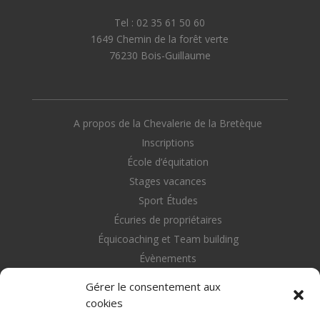
Tel : 02 35 61 50 60
1649 Chemin de la forêt verte
76230 Bois-Guillaume
A propos de la Chevalerie de la Bretèque
Inscriptions
École d’équitation
Stages vacances
Sport Études
Écuries de propriétaires
Équicoaching et Team building
Évènements
Nous contacter
Gérer le consentement aux
cookies