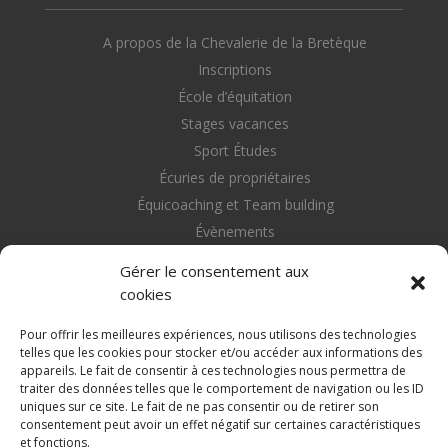
A propos de la Chevalerie de la Bretèque
Inscriptions
École d’équitation
Stages vacances
Sport Études
Écuries de propriétaires
Équicoaching et Team building
Évènements
Nous contacter
Gérer le consentement aux
cookies
Pour offrir les meilleures expériences, nous utilisons des technologies
telles que les cookies pour stocker et/ou accéder aux informations des
appareils. Le fait de consentir à ces technologies nous permettra de
Retrouvez nous sur les réseaux sociaux
traiter des données telles que le comportement de navigation ou les ID


uniques sur ce site. Le fait de ne pas consentir ou de retirer son
consentement peut avoir un effet négatif sur certaines caractéristiques
et fonctions.