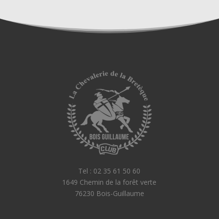
Tel : 02 35 61 50 60
1649 Chemin de la forêt verte
76230 Bois-Guillaume