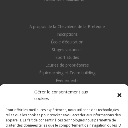
A propos de la Chevalerie de la Bretèque
Inscriptions
École d’équitation
Stages vacances
Sport Études
Écuries de propriétaires
Équicoaching et Team building
Évènements
Nous contacter
Gérer le consentement aux
cookies
Pour offrir les meilleures expériences, nous utilisons des technologies
telles que les cookies pour stocker et/ou accéder aux informations des
appareils. Le fait de consentir à ces technologies nous permettra de
Retrouvez nous sur les réseaux sociaux
traiter des données telles que le comportement de navigation ou les ID