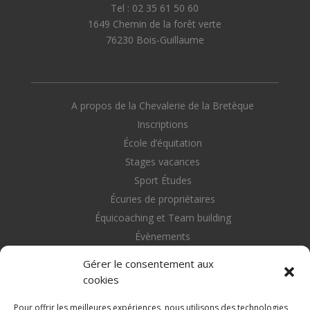
Tel : 02 35 61 50 60
1649 Chemin de la forêt verte
76230 Bois-Guillaume
A propos de la Chevalerie de la Bretèque
Inscriptions
École d’équitation
Stages vacances
Sport Études
Écuries de propriétaires
Équicoaching et Team building
Évènements
Nous contacter
Gérer le consentement aux
cookies
Pour offrir les meilleures expériences, nous utilisons des technologies