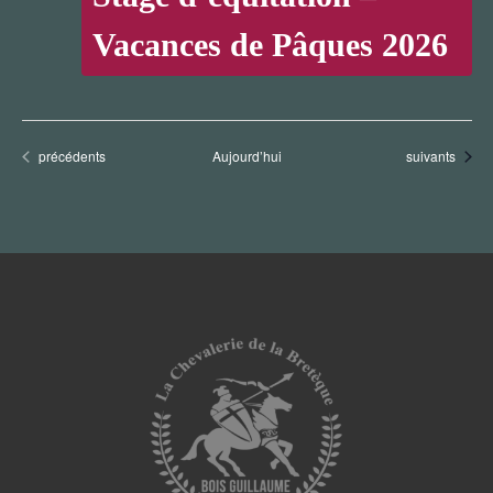
Vacances de Pâques 2026
Évènements
Évènements
précédents
Aujourd’hui
suivants