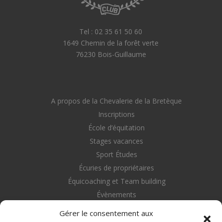
Tel : 02 35 61 50 60
1649 Chemin de la forêt verte
76230 Bois-Guillaume
A propos de la Chevalerie de la Bretèque
Inscriptions
École d’équitation
Stages vacances
Sport Études
Écuries de propriétaires
Équicoaching et Team building
Évènements
Nous contacter
Gérer le consentement aux