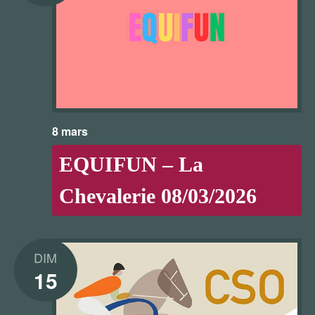
8 mars
EQUIFUN – La
Chevalerie 08/03/2026
DIM
15