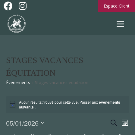


Espace Client
STAGES VACANCES
ÉQUITATION
Évènements
Stages vacances équitation
ÉVÈNEMENTS
Aucun résultat trouvé pour cette vue. Passer aux
évènements
Notice
suivants
.
05/01/2026
Nav
RECHE
Recherche
Mois
de
Sélectionnez
ET