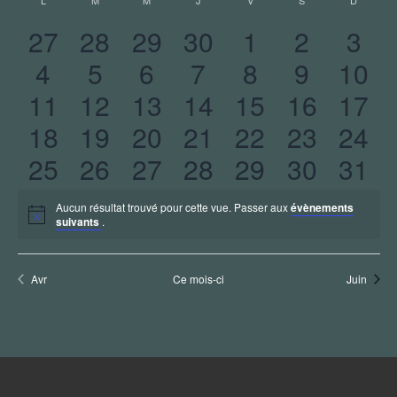
L
LUNDI
M
MARDI
M
MERCREDI
J
JEUDI
V
VENDREDI
S
SAMEDI
D
DIMANC
CALENDRIER
vue
une
NAVIGA
date.
0
0
0
0
0
0
0
27
28
29
30
1
2
3
Évè
DE
DE
0
0
0
0
0
0
0
ÉVÈNEMENTS
4
5
6
7
8
9
10
évènements
évènements
évènements
évènements
évènements
évèneme
évè
VUES
0
0
0
0
0
0
0
11
12
13
14
15
16
17
évènements
évènements
évènements
évènements
évènements
évèneme
évèn
ÉVÈNE
0
0
0
0
0
0
0
18
19
20
21
22
23
24
évènements
évènements
évènements
évènements
évènements
évèneme
évèn
0
0
0
0
0
0
0
25
26
27
28
29
30
31
évènements
évènements
évènements
évènements
évènements
évèneme
évèn
évènements
évènements
évènements
évènements
évènements
évèneme
évèn
Aucun résultat trouvé pour cette vue. Passer aux
évènements
Notice
suivants
.
Avr
Ce mois-ci
Juin